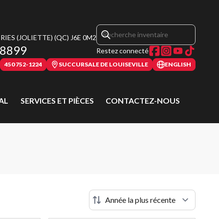
IES (JOLIETTE)
(QC)
J6E 0M2
-8899
Restez connecté
450 752-1224
SUCCURSALE DE LOUISEVILLE
ENGLISH
AL
SERVICES ET PIÈCES
CONTACTEZ-NOUS