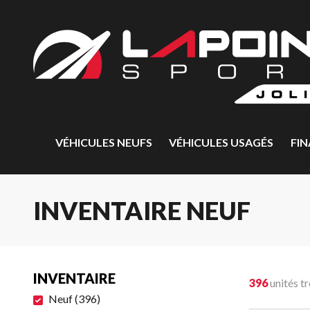
VÉHICULES NEUFS
VÉHICULES USAGÉS
FI
INVENTAIRE NEUF
INVENTAIRE
396
unités t
Neuf
(
396
)