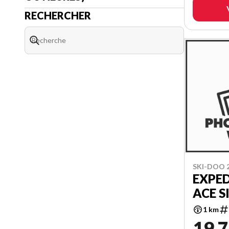
RECHERCHER
SKI-DOO 
EXPED
ACE S
1 km
19 7