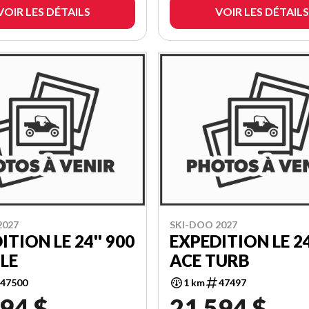
VOIR LES DÉTAILS
VOIR LES DÉTAILS
2027
SKI-DOO 2027
ITION LE 24'' 900
EXPEDITION LE 24
ILE
ACE TURB
47500
1 km
47497
94 $
21 594 $