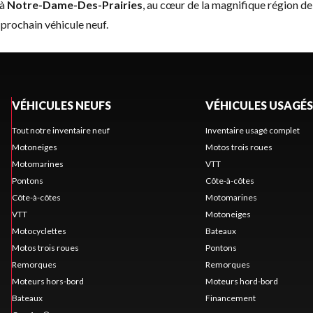
à
Notre-Dame-Des-Prairies
, au cœur de la magnifique région d
prochain véhicule neuf.
VÉHICULES NEUFS
VÉHICULES USAGÉS
Tout notre inventaire neuf
Inventaire usagé complet
Motoneiges
Motos trois roues
Motomarines
VTT
Pontons
Côte-à-côtes
Côte-à-côtes
Motomarines
VTT
Motoneiges
Motocyclettes
Bateaux
Motos trois roues
Pontons
Remorques
Remorques
Moteurs hors-bord
Moteurs hord-bord
Bateaux
Financement