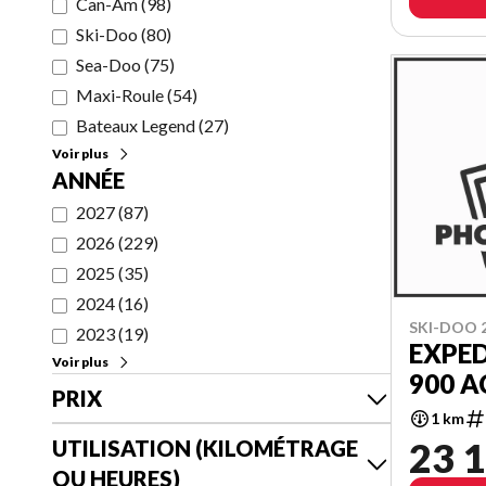
Can-Am
(
98
)
Ski-Doo
(
80
)
Sea-Doo
(
75
)
Maxi-Roule
(
54
)
Bateaux Legend
(
27
)
Voir plus
ANNÉE
2027
(
87
)
2026
(
229
)
2025
(
35
)
2024
(
16
)
SKI-DOO 
2023
(
19
)
EXPE
Voir plus
900 A
PRIX
1 km
23 1
UTILISATION (KILOMÉTRAGE
OU HEURES)