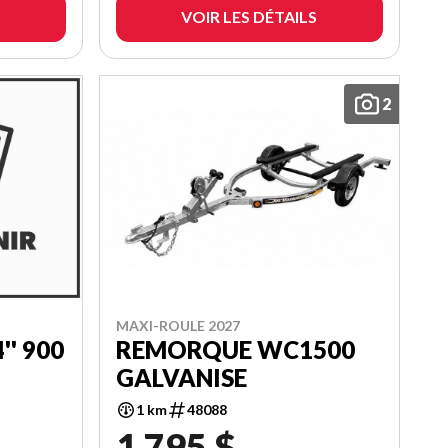
VOIR LES DÉTAILS
2
MAXI-ROULE 2027
'' 900
REMORQUE WC1500
GALVANISE
1 km
48088
1 795 $