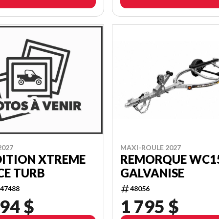
2027
MAXI-ROULE 2027
DITION XTREME
REMORQUE WC1
CE TURB
GALVANISE
47488
48056
94 $
1 795 $