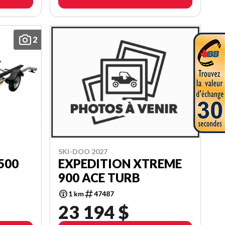
2
SKI-DOO 2027
500
EXPEDITION XTREME
900 ACE TURB
1 km
47487
23 194 $