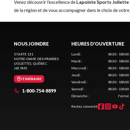
Venez découvrir l’excellence de
Lapointe Sports Joliette
de la région et de vous accompagner dans le choix de votre 
NOUS JOINDRE
HEURES D'OUVERTURE
576 RTE 131
Lundi
:
8h30 - 18h00
NOTRE-DAME-DES-PRAIRIES
Mardi
:
8h30 - 18h00
(JOLIETTE)
, QUÉBEC
J6E 0M2
Mercredi
:
8h30 - 18h00
Jeudi
:
8h30 - 18h00
ITINÉRAIRE
Vendredi
:
8h30 - 18h00
Samedi
:
8h30 - 13h00
1-800-754-8899
Dimanche
:
Fermé
Restez connecté