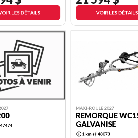
VOIR LES DÉTAILS
VOIR LES DÉTAILS
2027
MAXI-ROULE 2027
200
REMORQUE WC1
GALVANISE
47474
1 km
48073