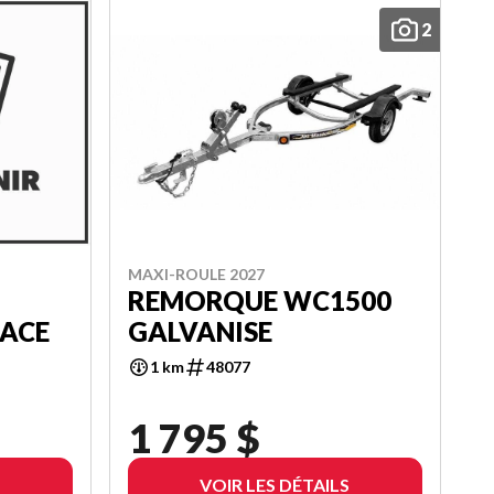
2
MAXI-ROULE 2027
REMORQUE WC1500
 ACE
GALVANISE
1 km
48077
1 795 $
VOIR LES DÉTAILS