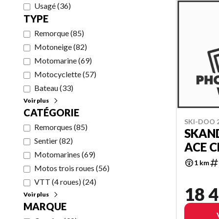
Usagé
(
36
)
TYPE
Remorque
(
85
)
Motoneige
(
82
)
Motomarine
(
69
)
Motocyclette
(
57
)
Bateau
(
33
)
Voir plus
CATÉGORIE
SKI-DOO 
Remorques
(
85
)
SKAND
Sentier
(
82
)
ACE 
Motomarines
(
69
)
1 km
Motos trois roues
(
56
)
VTT (4 roues)
(
24
)
18 4
Voir plus
MARQUE