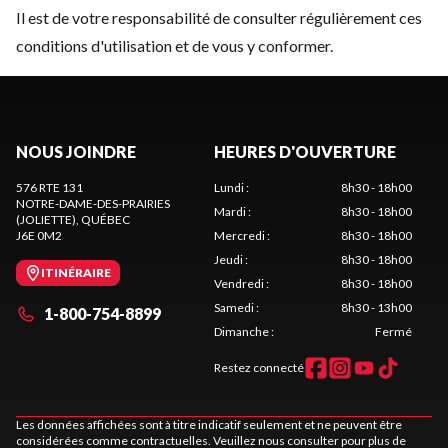
Il est de votre responsabilité de consulter régulièrement ces
conditions d'utilisation et de vous y conformer.
NOUS JOINDRE
HEURES D'OUVERTURE
576 RTE 131
Lundi
:
8h30 - 18h00
NOTRE-DAME-DES-PRAIRIES
Mardi
:
8h30 - 18h00
(JOLIETTE)
, QUÉBEC
J6E 0M2
Mercredi
:
8h30 - 18h00
Jeudi
:
8h30 - 18h00
ITINÉRAIRE
Vendredi
:
8h30 - 18h00
Samedi
:
8h30 - 13h00
1-800-754-8899
Dimanche
:
Fermé
Restez connecté
Les données affichées sont à titre indicatif seulement et ne peuvent être
considérées comme contractuelles. Veuillez nous consulter pour plus de