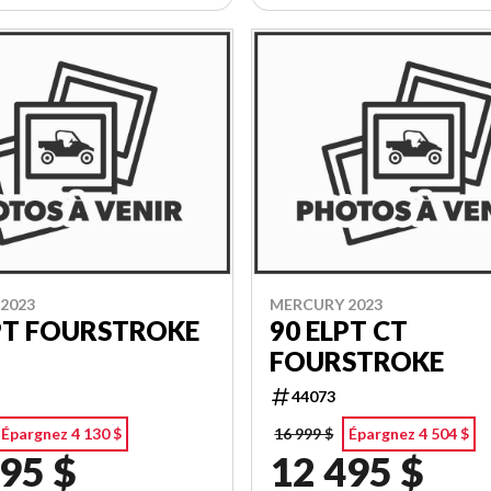
2023
MERCURY 2023
PT FOURSTROKE
90 ELPT CT
FOURSTROKE
44073
Épargnez 4 130 $
16 999 $
Épargnez 4 504 $
95 $
12 495 $