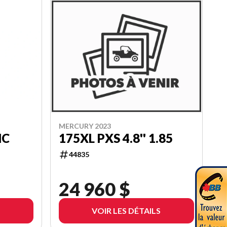
MERCURY 2023
MC
175XL PXS 4.8'' 1.85
44835
24 960 $
VOIR LES DÉTAILS