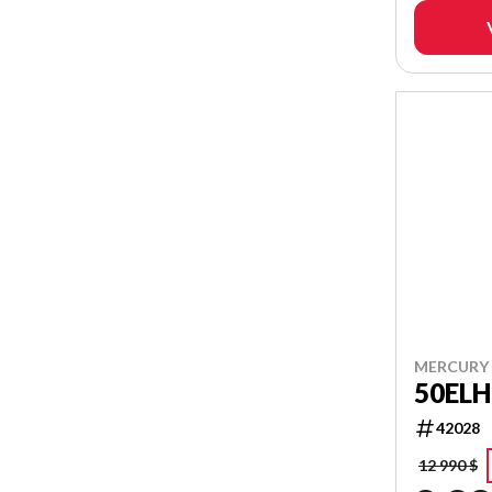
MERCURY 
50ELH
42028
12 990 $