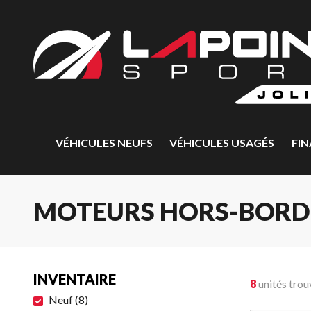
VÉHICULES NEUFS
VÉHICULES USAGÉS
FI
MOTEURS HORS-BORD
INVENTAIRE
8
unités trou
Neuf
(
8
)