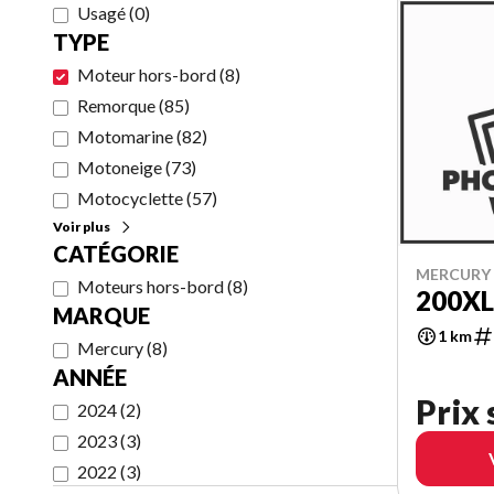
Usagé
(
0
)
TYPE
Moteur hors-bord
(
8
)
Remorque
(
85
)
Motomarine
(
82
)
Motoneige
(
73
)
Motocyclette
(
57
)
Voir plus
CATÉGORIE
MERCURY 
Moteurs hors-bord
(
8
)
200XL
MARQUE
1 km
Mercury
(
8
)
ANNÉE
Prix
2024
(
2
)
2023
(
3
)
2022
(
3
)