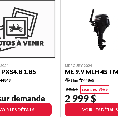
2024
MERCURY 2024
 PXS4.8 1.85
ME 9.9 MLH 4S T
44848
1 km
44865
3 865 $
Épargnez 866 $
2 999 $
 sur demande
VOIR LES DÉTAILS
VOIR LES DÉTAILS