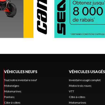
VÉHICULES NEUFS
VÉHICULES USAGÉS
Tout notre inventaire neuf
Inventaire usagé complet
Motoneiges
Motos trois roues
Motomarines
VTT
Pontons
Côte-à-côtes
Côte-à-côtes
Motomarines