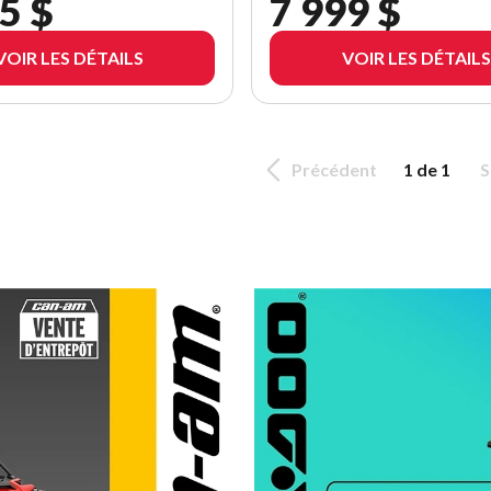
5 $
7 999 $
VOIR LES DÉTAILS
VOIR LES DÉTAILS
Précédent
1 de 1
S