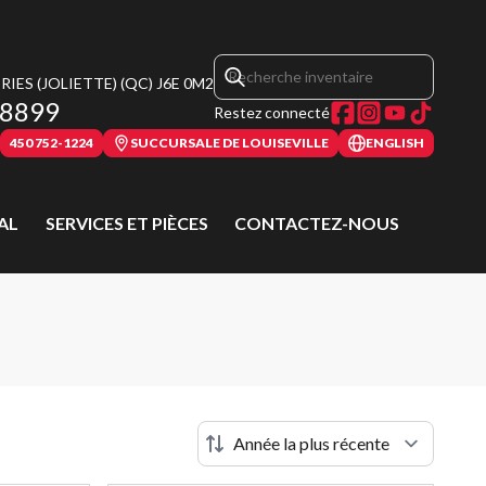
IES (JOLIETTE)
(QC)
J6E 0M2
-8899
Restez connecté
450 752-1224
SUCCURSALE DE LOUISEVILLE
ENGLISH
AL
SERVICES ET PIÈCES
CONTACTEZ-NOUS