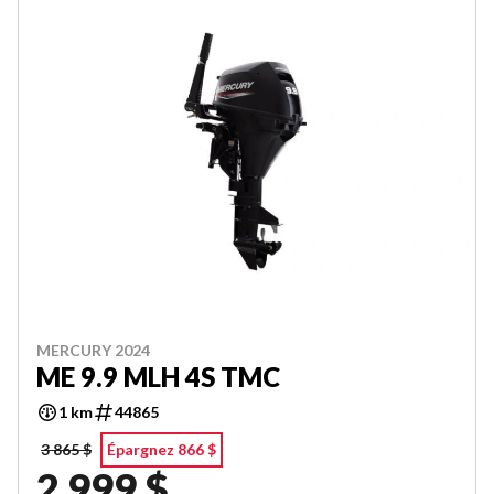
MERCURY 2024
ME 9.9 MLH 4S TMC
1 km
44865
3 865 $
Épargnez 866 $
2 999 $