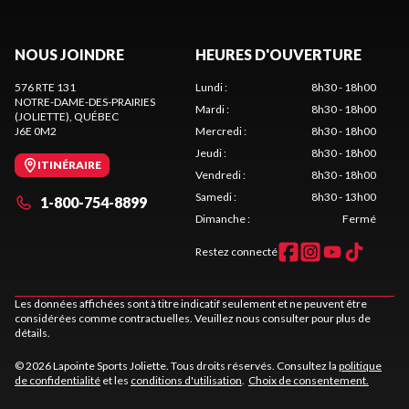
NOUS JOINDRE
HEURES D'OUVERTURE
576 RTE 131
Lundi
:
8h30 - 18h00
NOTRE-DAME-DES-PRAIRIES
Mardi
:
8h30 - 18h00
(JOLIETTE)
, QUÉBEC
J6E 0M2
Mercredi
:
8h30 - 18h00
Jeudi
:
8h30 - 18h00
ITINÉRAIRE
Vendredi
:
8h30 - 18h00
Samedi
:
8h30 - 13h00
1-800-754-8899
Dimanche
:
Fermé
Restez connecté
Les données affichées sont à titre indicatif seulement et ne peuvent être
considérées comme contractuelles. Veuillez nous consulter pour plus de
détails.
© 2026 Lapointe Sports Joliette. Tous droits réservés. Consultez la
politique
de confidentialité
et les
conditions d'utilisation
.
Choix de consentement.