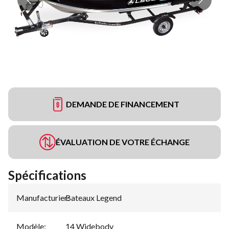
DEMANDE DE FINANCEMENT
ÉVALUATION DE VOTRE ÉCHANGE
Spécifications
Manufacturier
Bateaux Legend
:
Modèle
:
14 Widebody