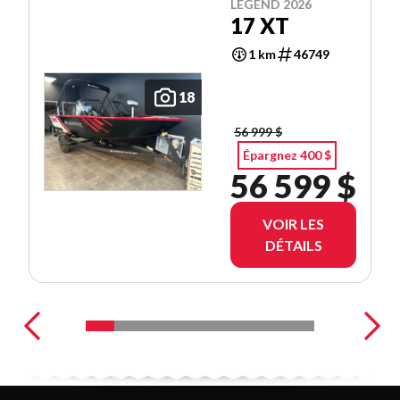
LEGEND 2026
17 XT
1 km
46749
18
56 999 $
Épargnez 400 $
56 599 $
VOIR LES
DÉTAILS