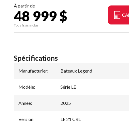
À partir de
48 999 $
CA
Tous frais inclus
Spécifications
Manufacturier
:
Bateaux Legend
Modèle
:
Série LE
Année
:
2025
Version
:
LE 21 CRL