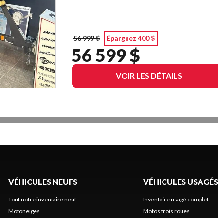
56 999 $
Épargnez 400 $
56 599 $
VOIR LES DÉTAILS
VÉHICULES NEUFS
VÉHICULES USAGÉS
Tout notre inventaire neuf
Inventaire usagé complet
Motoneiges
Motos trois roues