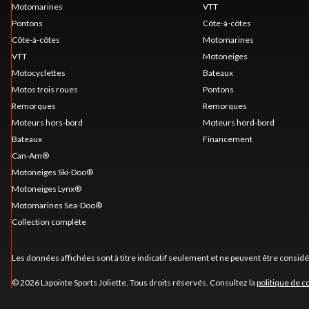
Motomarines
VTT
Pontons
Côte-à-côtes
Côte-à-côtes
Motomarines
VTT
Motoneiges
Motocyclettes
Bateaux
Motos trois roues
Pontons
Remorques
Remorques
Moteurs hors-bord
Moteurs hord-bord
Bateaux
Financement
Can-Am®
Motoneiges Ski-Doo®
Motoneiges Lynx®
Motomarines Sea-Doo®
Collection complète
Les données affichées sont à titre indicatif seulement et ne peuvent être consid
© 2026 Lapointe Sports Joliette. Tous droits réservés. Consultez la
politique de c