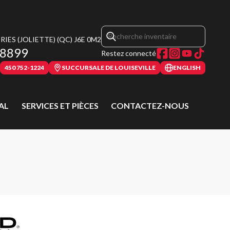
IES (JOLIETTE)
(QC)
J6E 0M2
-8899
Restez connecté
450 752-1224
SUCCURSALE DE LOUISEVILLE
ENGLISH
AL
SERVICES ET PIÈCES
CONTACTEZ-NOUS