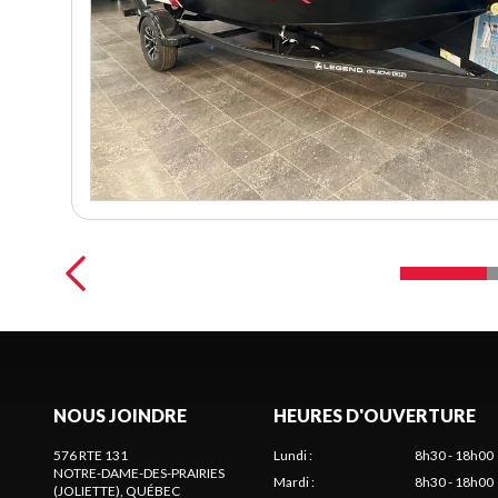
NOUS JOINDRE
HEURES D'OUVERTURE
576 RTE 131
Lundi
:
8h30 - 18h00
NOTRE-DAME-DES-PRAIRIES
Mardi
:
8h30 - 18h00
(JOLIETTE)
, QUÉBEC