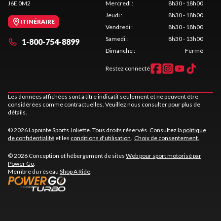
J6E 0M2
Mercredi
:
8h30 - 18h00
Jeudi
:
8h30 - 18h00
ITINÉRAIRE
Vendredi
:
8h30 - 18h00
Samedi
:
8h30 - 13h00
1-800-754-8899
Dimanche
:
Fermé
Restez connecté
Les données affichées sont à titre indicatif seulement et ne peuvent être
considérées comme contractuelles. Veuillez nous consulter pour plus de
détails.
© 2026 Lapointe Sports Joliette. Tous droits réservés. Consultez la
politique
de confidentialité
et les
conditions d'utilisation
.
Choix de consentement.
© 2026 Conception et hébergement de sites
Web pour sport motorisé par
Power Go
.
Membre du réseau
Shop A Ride
.