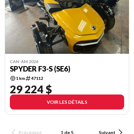
CAN-AM 2026
SPYDER F3-S (SE6)
1 km
47112
29 224 $
VOIR LES DÉTAILS
Précédent
1 de 5
Suivant