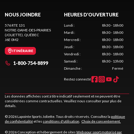
NOUS JOINDRE
HEURES D'OUVERTURE
576 RTE 131
Lundi
:
8h30 - 18h00
NOTRE-DAME-DES-PRAIRIES
Mardi
:
8h30 - 18h00
(JOLIETTE)
, QUÉBEC
J6E 0M2
Mercredi
:
8h30 - 18h00
Jeudi
:
8h30 - 18h00
ITINÉRAIRE
Vendredi
:
8h30 - 18h00
Samedi
:
8h30 - 13h00
1-800-754-8899
Dimanche
:
Fermé
Restez connecté
Les données affichées sont à titre indicatif seulement et ne peuvent être
considérées comme contractuelles. Veuillez nous consulter pour plus de
détails.
© 2026 Lapointe Sports Joliette. Tous droits réservés. Consultez la
politique
de confidentialité
et les
conditions d'utilisation
.
Choix de consentement.
© 2026 Conception et hébergement de sites
Web pour sport motorisé par