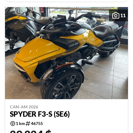
11
CAN-AM 2026
SPYDER F3-S (SE6)
1 km
46755