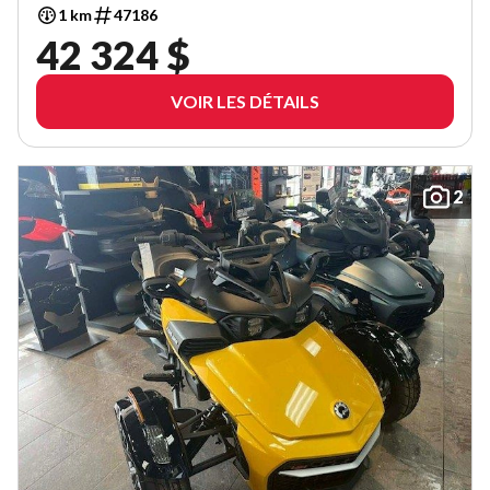
1 km
47186
42 324 $
VOIR LES DÉTAILS
2