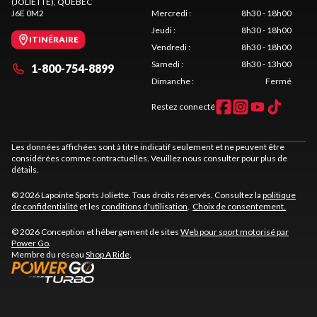
(JOLIETTE)
, QUÉBEC
J6E 0M2
Mercredi
:
8h30 - 18h00
Jeudi
:
8h30 - 18h00
ITINÉRAIRE
Vendredi
:
8h30 - 18h00
Samedi
:
8h30 - 13h00
1-800-754-8899
Dimanche
:
Fermé
Restez connecté
Les données affichées sont à titre indicatif seulement et ne peuvent être
considérées comme contractuelles. Veuillez nous consulter pour plus de
détails.
© 2026 Lapointe Sports Joliette. Tous droits réservés. Consultez la
politique
de confidentialité
et les
conditions d'utilisation
.
Choix de consentement.
© 2026 Conception et hébergement de sites
Web pour sport motorisé par
Power Go
.
Membre du réseau
Shop A Ride
.