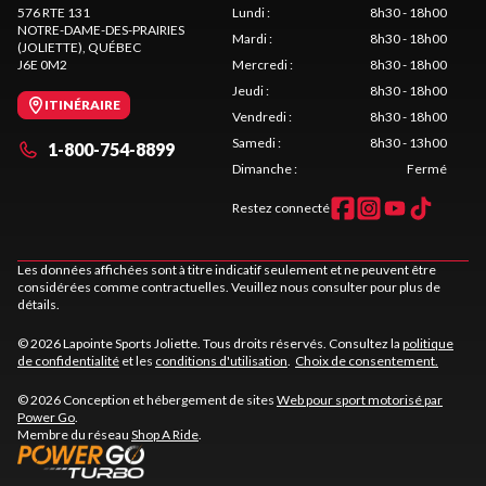
576 RTE 131
Lundi
:
8h30 - 18h00
NOTRE-DAME-DES-PRAIRIES
Mardi
:
8h30 - 18h00
(JOLIETTE)
, QUÉBEC
J6E 0M2
Mercredi
:
8h30 - 18h00
Jeudi
:
8h30 - 18h00
ITINÉRAIRE
Vendredi
:
8h30 - 18h00
Samedi
:
8h30 - 13h00
1-800-754-8899
Dimanche
:
Fermé
Restez connecté
Les données affichées sont à titre indicatif seulement et ne peuvent être
considérées comme contractuelles. Veuillez nous consulter pour plus de
détails.
© 2026 Lapointe Sports Joliette. Tous droits réservés. Consultez la
politique
de confidentialité
et les
conditions d'utilisation
.
Choix de consentement.
© 2026 Conception et hébergement de sites
Web pour sport motorisé par
Power Go
.
Membre du réseau
Shop A Ride
.