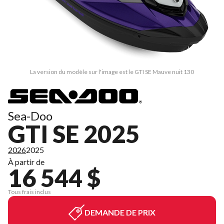
La version du modèle sur l'image est le GTI SE Mauve nuit 130
Sea-Doo
GTI SE 2025
2026
2025
À partir de
16 544 $
Tous frais inclus
DEMANDE DE PRIX