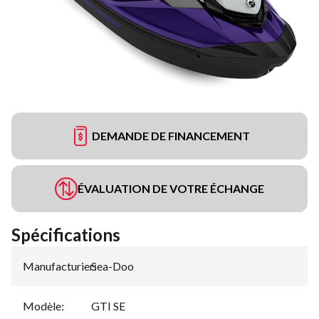
DEMANDE DE FINANCEMENT
ÉVALUATION DE VOTRE ÉCHANGE
Spécifications
Manufacturier
Sea-Doo
:
Modèle
:
GTI SE