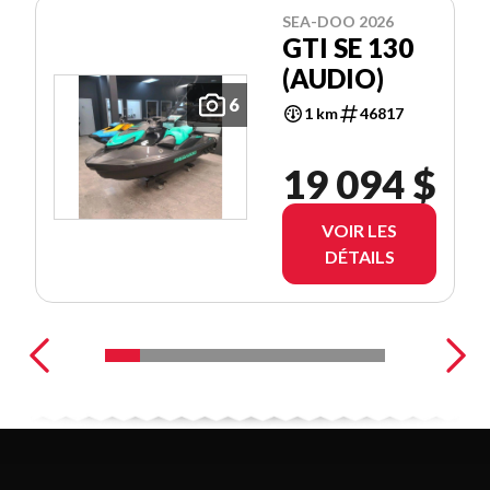
SEA-DOO 2026
GTI SE 130
(AUDIO)
6
1 km
46817
19 094 $
VOIR LES
DÉTAILS