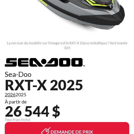
La version du modèle sur l'image est le RXT-X Glace métallique / Vert mante
325
Sea-Doo
RXT-X 2025
2026
2025
À partir de
26 544 $
Tous frais inclus
DEMANDE DE PRIX