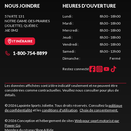
NOUS JOINDRE
HEURES D'OUVERTURE
576 RTE 131
Lundi
:
8h30 - 18h00
NOTRE-DAME-DES-PRAIRIES
Mardi
:
8h30 - 18h00
(JOLIETTE)
, QUÉBEC
J6E 0M2
Mercredi
:
8h30 - 18h00
Jeudi
:
8h30 - 18h00
ITINÉRAIRE
Vendredi
:
8h30 - 18h00
Samedi
:
8h30 - 13h00
1-800-754-8899
Dimanche
:
Fermé
Restez connecté
Les données affichées sont à titre indicatif seulement et ne peuvent être
considérées comme contractuelles. Veuillez nous consulter pour plus de
détails.
© 2026 Lapointe Sports Joliette. Tous droits réservés. Consultez la
politique
de confidentialité
et les
conditions d'utilisation
.
Choix de consentement.
© 2026 Conception et hébergement de sites
Web pour sport motorisé par
Power Go
.
Membre du réseau
Shop A Ride
.