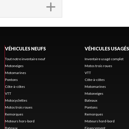
VÉHICULES NEUFS
VÉHICULES USAGÉS
Tout notre inventaire neuf
Inventaire usagé complet
Motoneiges
Motos trois roues
Motomarines
VTT
Pontons
Côte-à-côtes
Côte-à-côtes
Motomarines
VTT
Motoneiges
Motocyclettes
Bateaux
Motos trois roues
Pontons
Remorques
Remorques
Moteurs hors-bord
Moteurs hord-bord
Bateaux
Financement