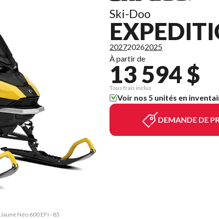
Ski-Doo
EXPEDITI
2027
2026
2025
À partir de
13 594 $
Tous frais inclus
Voir nos 5 unités en inventai
DEMANDE DE PR
 Jaune Néo 600 EFI - 85