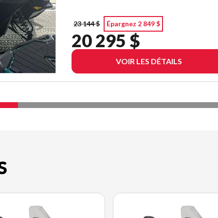
23 144 $
Épargnez 2 849 $
20 295 $
VOIR LES DÉTAILS
S