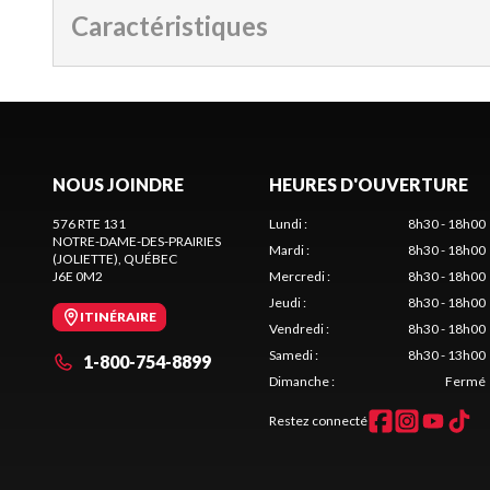
Caractéristiques
NOUS JOINDRE
HEURES D'OUVERTURE
576 RTE 131
Lundi
:
8h30 - 18h00
NOTRE-DAME-DES-PRAIRIES
Mardi
:
8h30 - 18h00
(JOLIETTE)
, QUÉBEC
J6E 0M2
Mercredi
:
8h30 - 18h00
Jeudi
:
8h30 - 18h00
ITINÉRAIRE
Vendredi
:
8h30 - 18h00
Samedi
:
8h30 - 13h00
1-800-754-8899
Dimanche
:
Fermé
Restez connecté