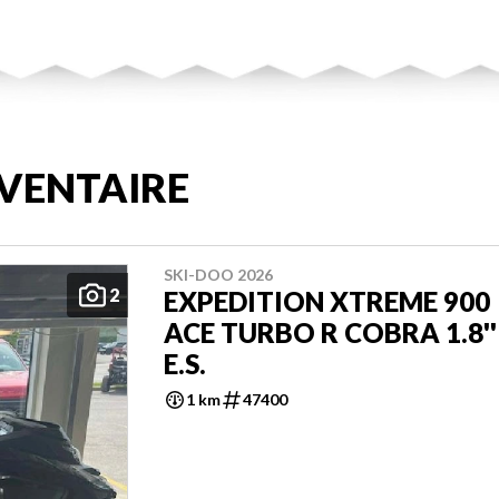
VENTAIRE
SKI-DOO 2026
2
EXPEDITION XTREME 900
ACE TURBO R COBRA 1.8''
E.S.
1 km
47400