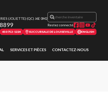
IES (JOLIETTE)
(QC)
J6E 0M2
-8899
Restez connecté
450 752-1224
SUCCURSALE DE LOUISEVILLE
ENGLISH
AL
SERVICES ET PIÈCES
CONTACTEZ-NOUS