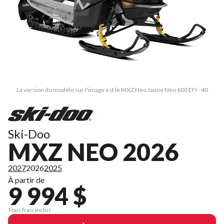
La version du modèle sur l'image est le MXZ Neo Jaune Néo 600 EFI - 40
Ski-Doo
MXZ NEO 2026
2027
2026
2025
À partir de
9 994 $
Tous frais inclus