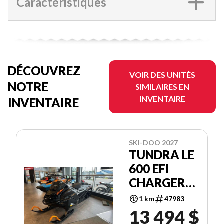
Caractéristiques
DÉCOUVREZ
VOIR DES UNITÉS
NOTRE
SIMILAIRES EN
INVENTAIRE
INVENTAIRE
SKI-DOO 2027
TUNDRA LE
600 EFI
CHARGER
1.5''
1 km
47983
13 494 $