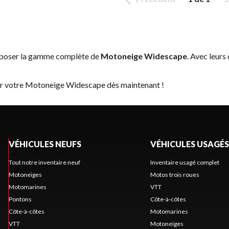
roposer la gamme complète de
Motoneige Widescape
. Avec leurs
ver votre Motoneige Widescape dès maintenant !
VÉHICULES NEUFS
VÉHICULES USAGÉS
Tout notre inventaire neuf
Inventaire usagé complet
Motoneiges
Motos trois roues
Motomarines
VTT
Pontons
Côte-à-côtes
Côte-à-côtes
Motomarines
VTT
Motoneiges