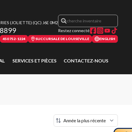
IES (JOLIETTE)
(QC)
J6E 0M2
-8899
Restez connecté
450 752-1224
SUCCURSALE DE LOUISEVILLE
ENGLISH
AL
SERVICES ET PIÈCES
CONTACTEZ-NOUS