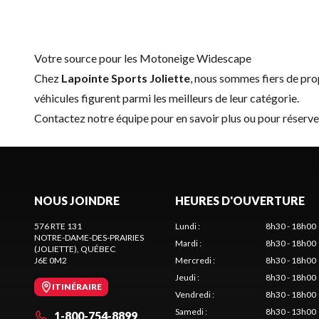
Votre source pour les Motoneige Widescape
Chez
Lapointe Sports Joliette
, nous sommes fiers de p
véhicules figurent parmi les meilleurs de leur catégorie.
Contactez notre équipe
pour en savoir plus ou pour réser
NOUS JOINDRE
HEURES D'OUVERTURE
576 RTE 131
Lundi
:
8h30 - 18h00
NOTRE-DAME-DES-PRAIRIES
Mardi
:
8h30 - 18h00
(JOLIETTE)
, QUÉBEC
J6E 0M2
Mercredi
:
8h30 - 18h00
Jeudi
:
8h30 - 18h00
ITINÉRAIRE
Vendredi
:
8h30 - 18h00
Samedi
:
8h30 - 13h00
1-800-754-8899