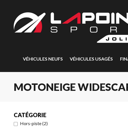
VÉHICULES NEUFS
VÉHICULES USAGÉS
FI
MOTONEIGE WIDESCAP
CATÉGORIE
Hors-piste
(
2
)