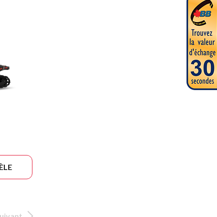
ÈLE
uivant