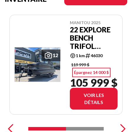
MANITOU 2025
22 EXPLORE
BENCH
TRIFOL
SHP575
12
1 km
46030
119 999 $
Épargnez 14 000 $
105 999 $
VOIR LES
DÉTAILS