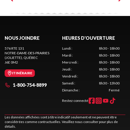
NOUS JOINDRE
HEURES D'OUVERTURE
576 RTE 131
Lundi
:
8h30 - 18h00
NOTRE-DAME-DES-PRAIRIES
Mardi
:
8h30 - 18h00
(JOLIETTE)
, QUÉBEC
J6E 0M2
Mercredi
:
8h30 - 18h00
Jeudi
:
8h30 - 18h00
ITINÉRAIRE
Vendredi
:
8h30 - 18h00
Samedi
:
8h30 - 13h00
1-800-754-8899
Dimanche
:
Fermé
Restez connecté
Les données affichées sont à titre indicatif seulement et ne peuvent être
considérées comme contractuelles. Veuillez nous consulter pour plus de
détails.