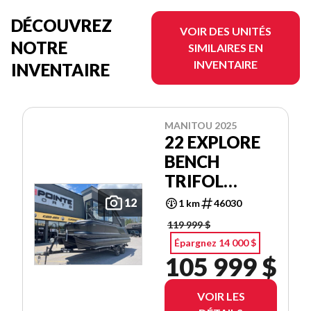
DÉCOUVREZ
VOIR DES UNITÉS
NOTRE
SIMILAIRES EN
INVENTAIRE
INVENTAIRE
MANITOU 2025
22 EXPLORE
BENCH
TRIFOL
SHP575
12
1 km
46030
119 999 $
Épargnez 14 000 $
105 999 $
VOIR LES