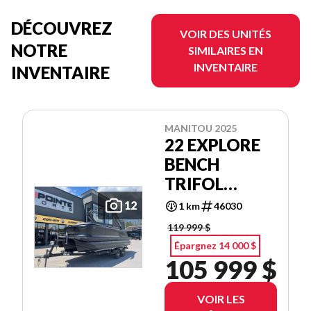
DÉCOUVREZ
VOIR DES UNITÉS
NOTRE
SIMILAIRES EN
INVENTAIRE
INVENTAIRE
MANITOU 2025
22 EXPLORE
BENCH
TRIFOL
SHP575
12
1 km
46030
119 999 $
Épargnez 14 000 $
105 999 $
VOIR LES