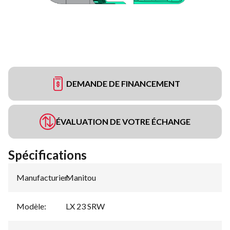
DEMANDE DE FINANCEMENT
ÉVALUATION DE VOTRE ÉCHANGE
Spécifications
Manufacturier
Manitou
:
Modèle
:
LX 23 SRW