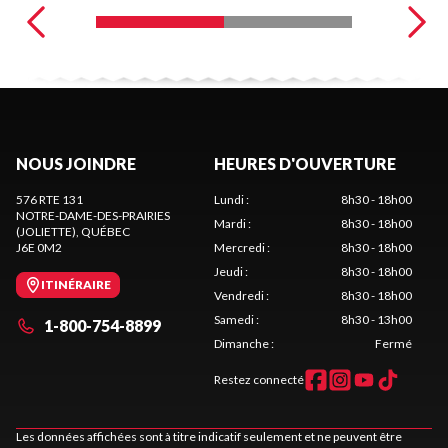
NOUS JOINDRE
HEURES D'OUVERTURE
576 RTE 131
Lundi
:
8h30 - 18h00
NOTRE-DAME-DES-PRAIRIES
Mardi
:
8h30 - 18h00
(JOLIETTE)
, QUÉBEC
J6E 0M2
Mercredi
:
8h30 - 18h00
Jeudi
:
8h30 - 18h00
ITINÉRAIRE
Vendredi
:
8h30 - 18h00
Samedi
:
8h30 - 13h00
1-800-754-8899
Dimanche
:
Fermé
Restez connecté
Les données affichées sont à titre indicatif seulement et ne peuvent être