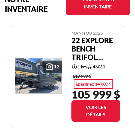
INVENTAIRE
INVENTAIRE
MANITOU 2025
22 EXPLORE
BENCH
TRIFOL
SHP575
12
1 km
46030
119 999 $
Épargnez 14 000 $
105 999 $
VOIR LES
DÉTAILS