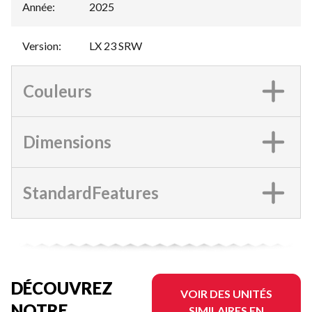
Année
:
2025
Version
:
LX 23 SRW
Couleurs
Dimensions
StandardFeatures
DÉCOUVREZ
VOIR DES UNITÉS
NOTRE
SIMILAIRES EN