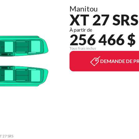
Manitou
XT 27 SRS
À partir de
256 466 $
Tous frais inclus
DEMANDE DE PR
T 27 SRS