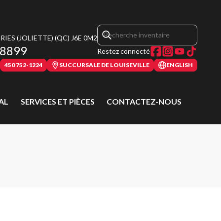
IES (JOLIETTE)
(QC)
J6E 0M2
-8899
Restez connecté
450 752-1224
SUCCURSALE DE LOUISEVILLE
ENGLISH
AL
SERVICES ET PIÈCES
CONTACTEZ-NOUS