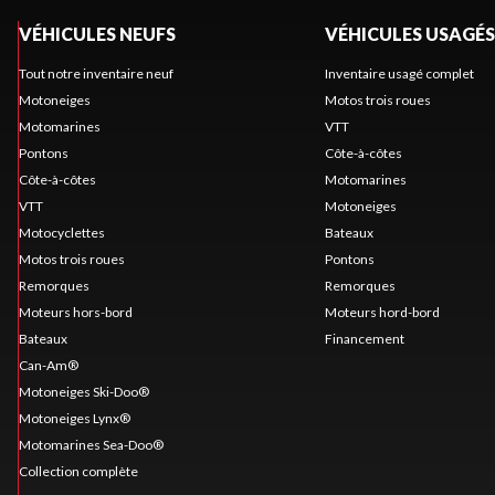
VÉHICULES NEUFS
VÉHICULES USAGÉS
Tout notre inventaire neuf
Inventaire usagé complet
Motoneiges
Motos trois roues
Motomarines
VTT
Pontons
Côte-à-côtes
Côte-à-côtes
Motomarines
VTT
Motoneiges
Motocyclettes
Bateaux
Motos trois roues
Pontons
Remorques
Remorques
Moteurs hors-bord
Moteurs hord-bord
Bateaux
Financement
Can-Am®
Motoneiges Ski-Doo®
Motoneiges Lynx®
Motomarines Sea-Doo®
Collection complète