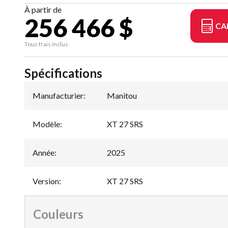
À partir de
256 466 $
CA
Tous frais inclus
Spécifications
Manufacturier
:
Manitou
Modèle
:
XT 27 SRS
Année
:
2025
Version
:
XT 27 SRS
Couleurs