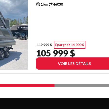
1 km
46030
119 999 $
Épargnez 14 000 $
105 999 $
VOIR LES DÉTAILS