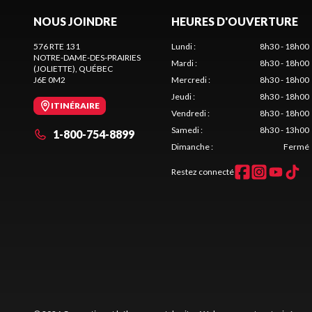
NOUS JOINDRE
HEURES D'OUVERTURE
576 RTE 131
Lundi
:
8h30 - 18h00
NOTRE-DAME-DES-PRAIRIES
Mardi
:
8h30 - 18h00
(JOLIETTE)
, QUÉBEC
J6E 0M2
Mercredi
:
8h30 - 18h00
Jeudi
:
8h30 - 18h00
ITINÉRAIRE
Vendredi
:
8h30 - 18h00
Samedi
:
8h30 - 13h00
1-800-754-8899
Dimanche
:
Fermé
Restez connecté