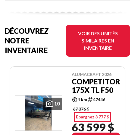
DÉCOUVREZ
VOIR DES UNITÉS
NOTRE
SIMILAIRES EN
INVENTAIRE
INVENTAIRE
ALUMACRAFT 2026
COMPETITOR
175X TL F50
1 km
47446
10
67 376 $
Épargnez 3 777 $
63 599 $