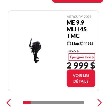
MERCURY 2024
ME 9.9
MLH 4S
TMC
1 km
44865
3 865 $
Épargnez 866 $
2 999 $
VOIR LES
DÉTAILS