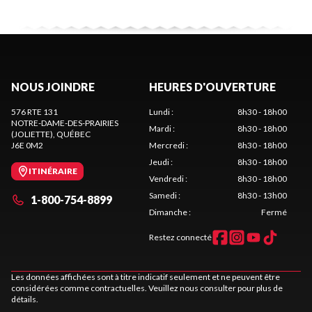
NOUS JOINDRE
HEURES D'OUVERTURE
576 RTE 131
Lundi
:
8h30 - 18h00
NOTRE-DAME-DES-PRAIRIES
Mardi
:
8h30 - 18h00
(JOLIETTE)
, QUÉBEC
J6E 0M2
Mercredi
:
8h30 - 18h00
Jeudi
:
8h30 - 18h00
ITINÉRAIRE
Vendredi
:
8h30 - 18h00
Samedi
:
8h30 - 13h00
1-800-754-8899
Dimanche
:
Fermé
Restez connecté
Les données affichées sont à titre indicatif seulement et ne peuvent être
considérées comme contractuelles. Veuillez nous consulter pour plus de
détails.